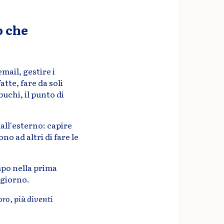
o che
mail, gestire i
atte, fare da soli
buchi, il punto di
dall'esterno: capire
o ad altri di fare le
mpo nella prima
 giorno.
oro, più diventi