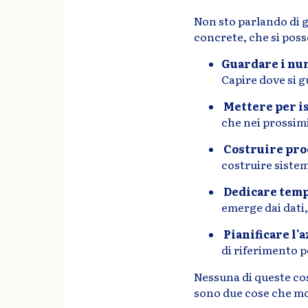
Non sto parlando di g
concrete, che si pos
Guardare i nu
Capire dove si 
Mettere per is
che nei prossim
Costruire pro
costruire sistem
Dedicare tempo
emerge dai dati,
Pianificare l'
di riferimento pe
Nessuna di queste cos
sono due cose che mol