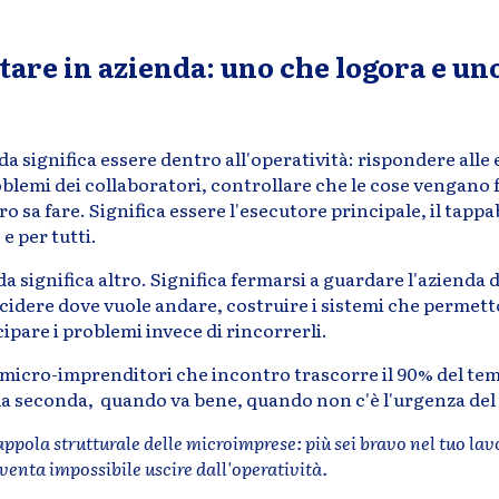
tare in azienda: uno che logora e un
a significa essere dentro all'operatività: rispondere alle e
roblemi dei collaboratori, controllare che le cose vengano f
o sa fare. Significa essere l'esecutore principale, il tappa
e per tutti.
a significa altro. Significa fermarsi a guardare l'azienda 
idere dove vuole andare, costruire i sistemi che permetton
cipare i problemi invece di rincorrerli.
 micro-imprenditori che incontro trascorre il 90% del te
lla seconda, quando va bene, quando non c'è l'urgenza del
rappola strutturale delle microimprese: più sei bravo nel tuo lav
iventa impossibile uscire dall'operatività.