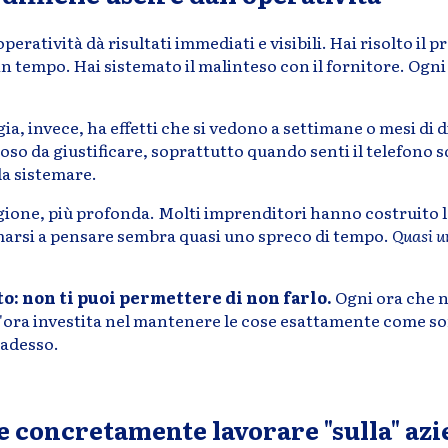
peratività dà risultati immediati e visibili. Hai risolto il 
in tempo. Hai sistemato il malinteso con il fornitore. Ogn
ia, invece, ha effetti che si vedono a settimane o mesi di di
oso da giustificare, soprattutto quando senti il telefono sq
da sistemare.
gione, più profonda. Molti imprenditori hanno costruito l
rmarsi a pensare sembra quasi uno spreco di tempo.
Quasi un
to: non ti puoi permettere di non farlo.
Ogni ora che n
n'ora investita nel mantenere le cose esattamente come so
 adesso.
e concretamente lavorare "sulla" az