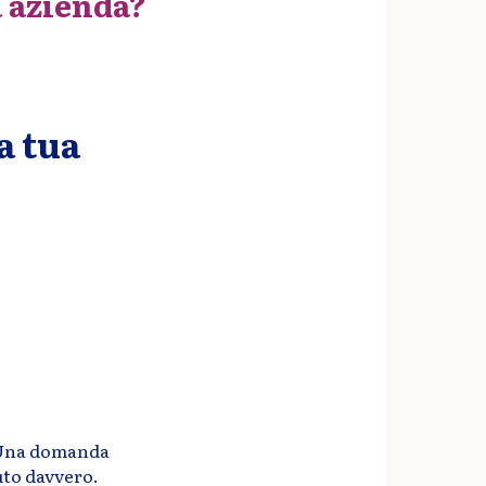
a azienda?
a tua
. Una domanda
uto davvero.