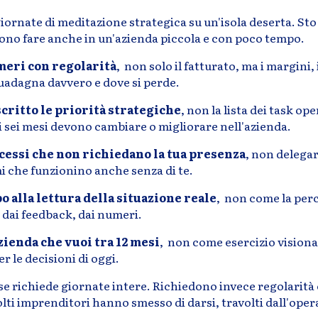
iornate di meditazione strategica su un'isola deserta. Sto
sono fare anche in un'azienda piccola e con poco tempo.
meri con regolarità
, non solo il fatturato, ma i margini, i
guadagna davvero e dove si perde.
critto le priorità strategiche
, non la lista dei task ope
i sei mesi devono cambiare o migliorare nell'azienda.
cessi che non richiedano la tua presenza
, non delega
i che funzionino anche senza di te.
 alla lettura della situazione reale
, non come la per
 dai feedback, dai numeri.
azienda che vuoi tra 12 mesi
, non come esercizio vision
r le decisioni di oggi.
e richiede giornate intere. Richiedono invece regolarità 
ti imprenditori hanno smesso di darsi, travolti dall'opera