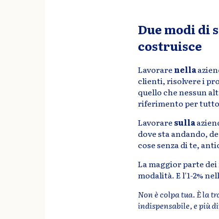
Due modi di s
costruisce
Lavorare
nella
aziend
clienti, risolvere i p
quello che nessun altr
riferimento per tutto 
Lavorare
sulla
aziend
dove sta andando, dec
cose senza di te, anti
La maggior parte dei
modalità. E l'1-2% ne
Non è colpa tua. È la t
indispensabile, e più d