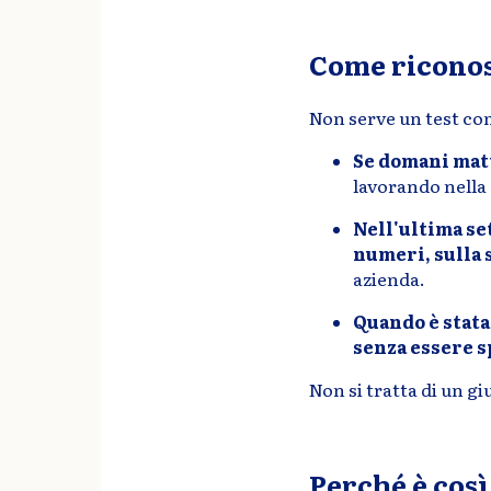
Come riconos
Non serve un test co
Se domani matt
lavorando nella
Nell'ultima se
numeri, sulla 
azienda.
Quando è stata
senza essere s
Non si tratta di un giu
Perché è così 