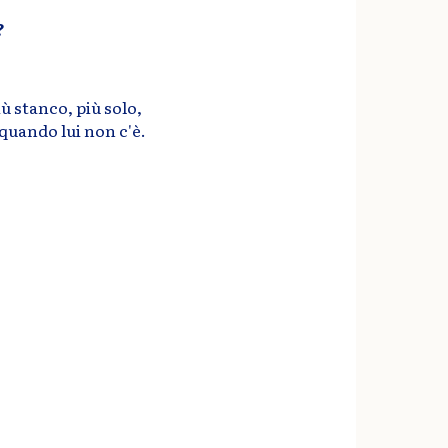
?
ù stanco, più solo,
quando lui non c'è.