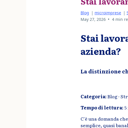
Stai lavora
Blog
|
microimprese
|
•
May 27, 2026
4 min r
Stai lavor
azienda?
La distinzione c
Categoria:
Blog · St
Tempo di lettura:
5
C'è una domanda che 
semplice, quasi banal