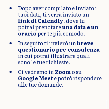
Dopo aver compilato e inviato i
tuoi dati, ti verrà inviato un
link di Calendly
, dove tu
potrai prenotare
una data e un
orario
per te più comodo.
In seguito ti invierò un
breve
questionario pre-consulenza
in cui potrai illustrare quali
sono le tue richieste.
Ci vedremo in
Zoom
o su
Google Meet
e potrò rispondere
alle tue domande.